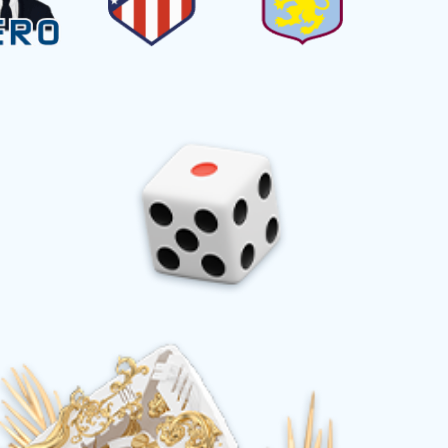
节奏？
赛的临近，一项数据引发了外界的广泛关