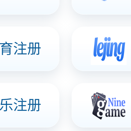
巴萨与莱万多夫斯基续约至
披露，哈斯车队...
巴塞罗那足球俱乐部近期与波兰
2026-07-17
内森尼尔·布朗对德国队队
划终于在夏季转...
在篮球赛季间歇期，球员之间的
2026-06-06