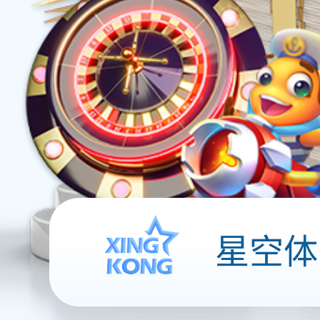
数据背后的“双刃剑”：
盖利3.5的助攻失误比绝非偶然。在常规赛
球，更多是利用挡拆后的突破分球，以及
地般流畅。然而，季后赛是身体对抗的升
缩。上赛季季后赛中，盖利就曾因高强度
比的关键。
节奏掌控：从“阵地战”到
浙江队擅长快速攻防转换，盖利正是这种节