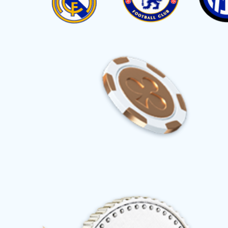
浙江稠州外援盖利助攻失误
2026-06-08 15:00
28 次阅读
首页
/
体育热点
浙江稠州金租男篮本赛季的征程中，外援