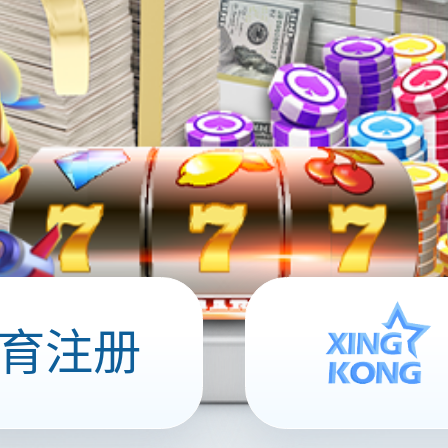
盖利的组织智慧与身体隐忧
中，他场均贡献6.2次助攻，仅出现1.8次失误，这得益于他出
快攻中的精准长传，为队友创造轻松得分的机会。这种“少失误、
级版。盖利并非以力量见长的球员，当对手采用更具侵略性的逼
防守出现传球犹豫、被抢断反击的场面。数据虽亮眼，但身体能
“乱战”的季后赛博弈
奏的“发动机”。在常规赛，他能凭借3.5的助攻失误比将球队