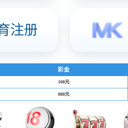
欧文独行侠续约谈判陷入
清晨与贾一凡再...
近日，NBA交易市场再起波澜。
2026-08-01